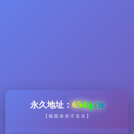
654q.cn
永久地址：
【 截 图 保 存 不 丢 失 】